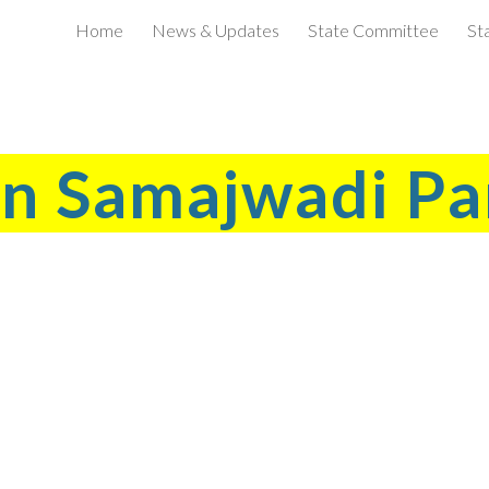
Home
News & Updates
State Committee
St
ip to main content
Skip to navigat
in Samajwadi Pa