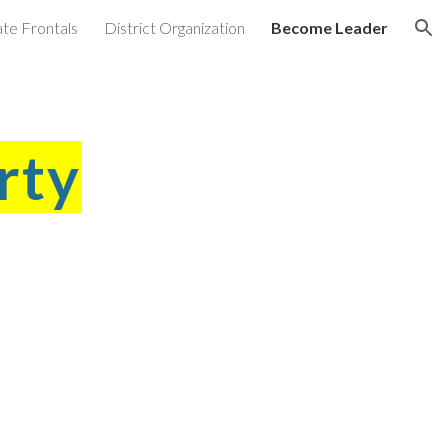
ate Frontals
District Organization
Become Leader
ion
rty